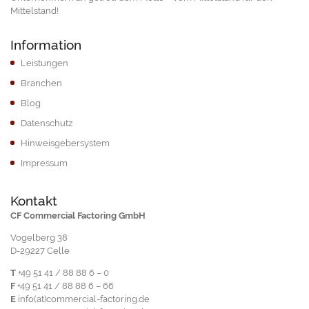
Mittelstand!
Information
Leistungen
Branchen
Blog
Datenschutz
Hinweisgebersystem
Impressum
Kontakt
CF Commercial Factoring GmbH
Vogelberg 38
D-29227 Celle
T
+49 51 41 / 88 88 6 – 0
F
+49 51 41 / 88 88 6 – 66
E
info(at)commercial-factoring.de