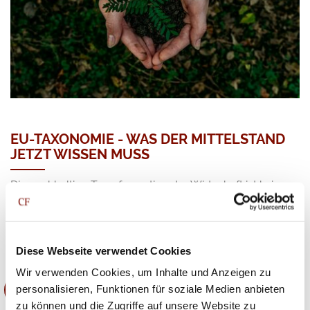
EU-TAXONOMIE - WAS DER MITTELSTAND
JETZT WISSEN MUSS
Die nachhaltige Transformation der Wirtschaft ist kein
Zukunftstrend mehr, sondern konkrete politische Realität.
Mit der Einführung der EU-Taxonomie-Verordnung hat
die Europäische Union ein umfassendes Regelwerk
Diese Webseite verwendet Cookies
geschaffen, das darüber entscheidet, welche…
Wir verwenden Cookies, um Inhalte und Anzeigen zu
personalisieren, Funktionen für soziale Medien anbieten
WEITERLESEN
zu können und die Zugriffe auf unsere Website zu