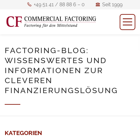
+49
Seit
+49 51 41 / 88 88 6 – 0
Seit 1999
51
1999
M
Mitglied
Mitglied des BFM
41
des
/
BFM
88
ö
FACTORING-BLOG:
88
WISSENSWERTES UND
6
INFORMATIONEN ZUR
–
CLEVEREN
0
FINANZIERUNGSLÖSUNG
KATEGORIEN