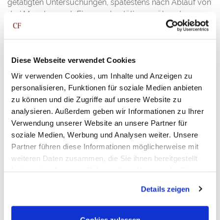
getätigten Untersuchungen, spätestens nach Ablauf von
drei Monaten nach Eingangsbestätigung, über das
Ergebnis informiert. Die Rückmeldung umfasst die
Mitteilung geplanter sowie bereits ergriffener
Folgemaßnahmen sowie die Gründe für diese. Hierbei ist
Diese Webseite verwendet Cookies
zu berücksichtigen, dass eine Rückmeldung an die
hinweisgebende Person nur insoweit erfolgen darf, als
Wir verwenden Cookies, um Inhalte und Anzeigen zu
dass dadurch interne Nachforschungen und
personalisieren, Funktionen für soziale Medien anbieten
Ermittlungen nicht berührt bzw. die Rechte der Personen,
zu können und die Zugriffe auf unsere Website zu
die Gegenstand einer Meldung sind oder die in der
analysieren. Außerdem geben wir Informationen zu Ihrer
Meldung genannt werden, nicht beeinträchtigt werden.
Verwendung unserer Website an unsere Partner für
soziale Medien, Werbung und Analysen weiter. Unsere
Rechtliche Folgen für die
Partner führen diese Informationen möglicherweise mit
hinweisgebende Person?
weiteren Daten zusammen, die Sie ihnen bereitgestellt
Ein Hinweisgeber kann für die Beschaffung von oder den
haben oder die sie im Rahmen Ihrer Nutzung der Dienste
Zugriff auf Informationen, die er gemeldet hat, rechtlich
gesammelt haben. Sie geben Einwilligung zu unseren
nicht verantwortlich gemacht werden, sofern die
Details zeigen
Cookies, wenn Sie unsere Webseite weiterhin nutzen.
Beschaffung bzw. der Zugriff nicht als solcher eine
eigenständige Straftat darstellt. Weiterhin verletzt eine