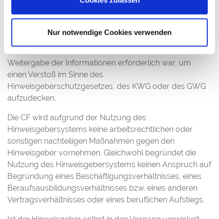
Cookies zulassen
hinweisgebende Person keine
Offenlegungsbeschränkungen und kann nicht für die bei
einer Meldung erfolgte Weitergabe von Informationen
Nur notwendige Cookies verwenden
rechtlich verantwortlich gemacht werden, wenn sie hin-
reichenden Grund zu der Annahme hatte, dass die
Weitergabe der Informationen erforderlich war, um
einen Verstoß im Sinne des
Hinweisgeberschutzgesetzes, des KWG oder des GWG
aufzudecken.
Die CF wird aufgrund der Nutzung des
Hinweisgebersystems keine arbeitsrechtlichen oder
sonstigen nachteiligen Maßnahmen gegen den
Hinweisgeber vornehmen. Gleichwohl begründet die
Nutzung des Hinweisgebersystems keinen Anspruch auf
Begründung eines Beschäftigungsverhältnisses, eines
Beraufsausbildungsverhältnisses bzw. eines anderen
Vertragsverhältnisses oder eines beruflichen Aufstiegs.