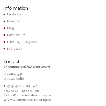
Information
Leistungen
Branchen
Blog
Datenschutz
Hinweisgebersystem
Impressum
Kontakt
CF Commercial Factoring GmbH
Vogelberg 38
D-29227 Celle
T
+49 51 41 / 88 88 6 – 0
F
+49 51 41 / 88 88 6 – 66
E
info(at)commercial-factoring.de
W
www.commercial-factoring.de