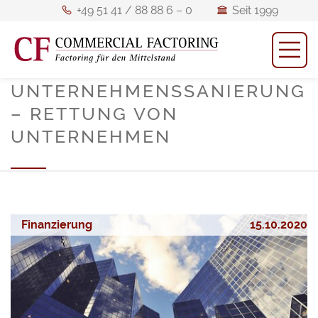
+49
Seit
+49 51 41 / 88 88 6 – 0
Seit 1999
51
1999
M
Mitglied
Mitglied des BFM
41
des
/
BFM
UNTERNEHMENSSANIERUNG
88
ö
– RETTUNG VON
88
UNTERNEHMEN
6
–
0
Finanzierung
15.10.2020