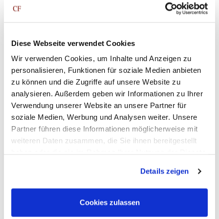
für die wirtschaftlichen Schwierigkeiten ermittelt wurden,
prüft der Berater, ob ein Insolvenzverfahren eröffnet
werden muss. Falls die Zahlungsschwierigkeiten nur
Diese Webseite verwendet Cookies
vorübergehend sind, ist die Abwicklung des
Unternehmens nicht erforderlich. Stattdessen gibt der
Wir verwenden Cookies, um Inhalte und Anzeigen zu
Experte eine Prognose über den Fortbestand der Firma
personalisieren, Funktionen für soziale Medien anbieten
ab und erarbeitet einen Sanierungsplan. Am Ende der
zu können und die Zugriffe auf unsere Website zu
Unternehmenssanierung steht die Ergreifung der
analysieren. Außerdem geben wir Informationen zu Ihrer
passenden Maßnahmen, um den Betrieb zu retten und
Verwendung unserer Website an unsere Partner für
die Geschäftstätigkeit fortzuführen.
soziale Medien, Werbung und Analysen weiter. Unsere
Partner führen diese Informationen möglicherweise mit
weiteren Daten zusammen, die Sie ihnen bereitgestellt
Maßnahmen bei einer
haben oder die sie im Rahmen Ihrer Nutzung der Dienste
gesammelt haben. Sie geben Einwilligung zu unseren
Unternehmenssanierung
Details zeigen
Cookies, wenn Sie unsere Webseite weiterhin nutzen.
Schon bei den ersten Anzeichen einer Krise kann ein
Geschäftsführer reagieren und die passenden
Cookies zulassen
Unternehmenssanierung Maßnahmen ergreifen. Zu den