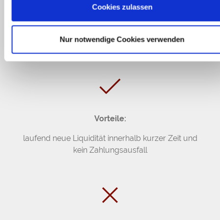
Cookies zulassen
Factoring ist der Verkauf offener Forderungen an einen
Factor. Neben der Finanzierungsfunktion bietet Factoring
auch Dienstleistungen, wie Übernahme der
Nur notwendige Cookies verwenden
Debitorenbuchhaltung und des Delkredererisikos.
Vorteile:
laufend neue Liquidität innerhalb kurzer Zeit und
kein Zahlungsausfall