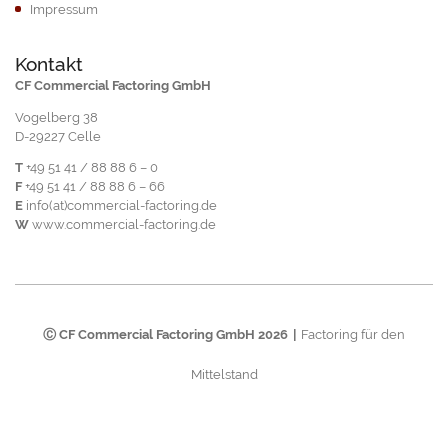
Impressum
Kontakt
CF Commercial Factoring GmbH
Vogelberg 38
D-29227 Celle
T
+49 51 41 / 88 88 6 – 0
F
+49 51 41 / 88 88 6 – 66
E
info(at)commercial-factoring.de
W
www.commercial-factoring.de
Ⓒ CF Commercial Factoring GmbH 2026
Factoring für den
Mittelstand