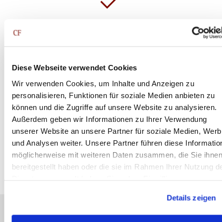
Vorteile:
Rückzahlung in festen Raten und mit fester Laufzeit
Diese Webseite verwendet Cookies
Wir verwenden Cookies, um Inhalte und Anzeigen zu
personalisieren, Funktionen für soziale Medien anbieten zu
können und die Zugriffe auf unsere Website zu analysieren.
Außerdem geben wir Informationen zu Ihrer Verwendung
unserer Website an unsere Partner für soziale Medien, Wer
Nachteile:
und Analysen weiter. Unsere Partner führen diese Informatio
lange Verhandlungen mit der Bank und Vorlage
möglicherweise mit weiteren Daten zusammen, die Sie ihne
zahlreicher Unterlagen erforderlich
bereitgestellt haben oder die sie im Rahmen Ihrer Nutzung d
Dienste gesammelt haben. Sie geben Einwilligung zu unsere
Cookies, wenn Sie unsere Webseite weiterhin nutzen.
Details zeigen
Factoring