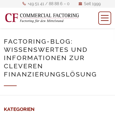
+49
Seit
+49 51 41 / 88 88 6 – 0
Seit 1999
51
1999
M
Mitglied
Mitglied des BFM
41
des
/
BFM
88
ö
FACTORING-BLOG:
88
WISSENSWERTES UND
6
INFORMATIONEN ZUR
–
CLEVEREN
0
FINANZIERUNGSLÖSUNG
KATEGORIEN