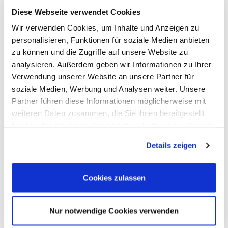
gewährleisten.
Diese Webseite verwendet Cookies
Nicht erfolgreiche Einziehung: Ein zentrales Risiko
Wir verwenden Cookies, um Inhalte und Anzeigen zu
besteht darin, dass der Käufer möglicherweise
personalisieren, Funktionen für soziale Medien anbieten
Schwierigkeiten bei der Einziehung der erworbenen
zu können und die Zugriffe auf unsere Website zu
Forderungen hat. Dies kann zu einem Teil- oder
analysieren. Außerdem geben wir Informationen zu Ihrer
Totalverlust für das verkaufende Unternehmen führen.
Verwendung unserer Website an unsere Partner für
Um dieses Risiko zu minimieren, ist die sorgfältige
soziale Medien, Werbung und Analysen weiter. Unsere
Auswahl eines zuverlässigen und erfahrenen Käufers
Partner führen diese Informationen möglicherweise mit
entscheidend.
weiteren Daten zusammen, die Sie ihnen bereitgestellt
haben oder die sie im Rahmen Ihrer Nutzung der Dienste
Kostenstruktur und Gebühren: Die mit dem
gesammelt haben. Sie geben Einwilligung zu unseren
Forderungsankauf verbundenen Kosten, einschließlich
Details zeigen
Cookies, wenn Sie unsere Webseite weiterhin nutzen.
Transaktionsgebühren und Zinsen, müssen genau
analysiert werden. Eine undurchsichtige
Cookies zulassen
Kostenstruktur kann die erwarteten Vorteile
zunichtemachen. Unternehmen sollten die
Gesamtkosten im Auge behalten und sicherstellen,
Nur notwendige Cookies verwenden
dass der Forderungsankauf wirtschaftlich sinnvoll ist.