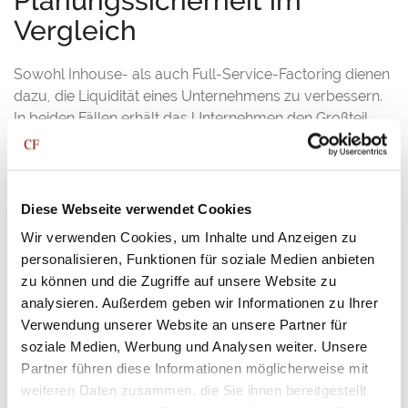
Planungssicherheit im
Vergleich
Sowohl Inhouse- als auch Full-Service-Factoring dienen
dazu, die Liquidität eines Unternehmens zu verbessern.
In beiden Fällen erhält das Unternehmen den Großteil
seiner Rechnungsbeträge schon kurz nach Einreichung
der Forderungen und muss nicht bis zum Ablauf des
Zahlungsziels warten. Das schafft Spielräume für
Investitionen, den Wareneinkauf, die Zahlung eigener
Diese Webseite verwendet Cookies
Verbindlichkeiten oder die Nutzung von Skontovorteilen.
Wir verwenden Cookies, um Inhalte und Anzeigen zu
Der Unterschied zeigt sich allerdings bei der langfristigen
personalisieren, Funktionen für soziale Medien anbieten
Planungssicherheit. Beim Inhouse-Factoring bleibt ein
zu können und die Zugriffe auf unsere Website zu
wesentlicher Teil der Verantwortung im Unternehmen.
analysieren. Außerdem geben wir Informationen zu Ihrer
Die tatsächliche Wirkung auf den Cashflow hängt also
Verwendung unserer Website an unsere Partner für
auch davon ab, wie effizient intern gearbeitet wird. Wenn
soziale Medien, Werbung und Analysen weiter. Unsere
Mahnprozesse verzögert anlaufen oder offene
Partner führen diese Informationen möglicherweise mit
Forderungen nicht eng genug überwacht werden, kann
weiteren Daten zusammen, die Sie ihnen bereitgestellt
dies die finanzielle Stabilität beeinträchtigen.