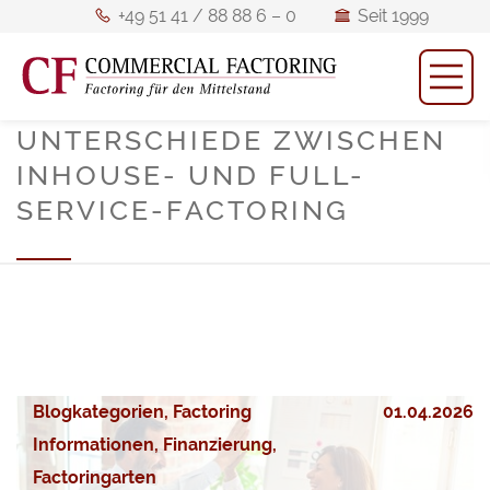
+49
Seit
+49 51 41 / 88 88 6 – 0
Seit 1999
51
1999
M
Mitglied
Mitglied des BFM
41
des
/
BFM
UNTERSCHIEDE ZWISCHEN
88
ö
INHOUSE- UND FULL-
88
SERVICE-FACTORING
6
–
0
Blogkategorien, Factoring
01.04.2026
Informationen, Finanzierung,
Factoringarten