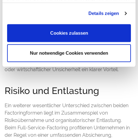
haben oder die sie im Rahmen Ihrer Nutzung der Dienste
gesammelt haben. Sie geben Einwilligung zu unseren
Beim Full-Service-Factoring ist die Planungssicherheit in
Details zeigen
Cookies, wenn Sie unsere Webseite weiterhin nutzen.
der Regel höher. Durch die professionelle Begleitung des
Debitorenmanagements und die mögliche Übernahme
des Ausfallrisikos entsteht ein gleichmäßigerer und
Cookies zulassen
besser kalkulierbarer Zahlungsfluss. Unternehmen
können dadurch ihre Liquidität nicht nur verbessern,
Nur notwendige Cookies verwenden
sondern auch zuverlässiger planen. Das ist insbesondere
in Zeiten von Wachstum, saisonalen Schwankungen
oder wirtschaftlicher Unsicherheit ein klarer Vorteil.
Risiko und Entlastung
Ein weiterer wesentlicher Unterschied zwischen beiden
Factoringformen liegt im Zusammenspiel von
Risikoübernahme und organisatorischer Entlastung.
Beim Full-Service-Factoring profitieren Unternehmen in
der Regel von einer umfassenden Absicherung,