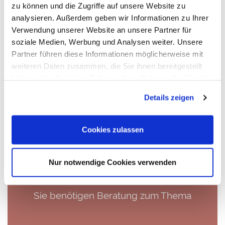
Ihre Forderungen rechtzeitig und effizient durchgesetzt
zu können und die Zugriffe auf unsere Website zu
werden. Im Ernstfall führen wir die erforderlichen
analysieren. Außerdem geben wir Informationen zu Ihrer
Inkassomaßnahmen durch, sodass Sie keine weiteren
Verwendung unserer Website an unsere Partner für
Kapazitäten binden müssen.
soziale Medien, Werbung und Analysen weiter. Unsere
Partner führen diese Informationen möglicherweise mit
So sichern Sie nicht nur Ihre Liquidität, sondern auch die
weiteren Daten zusammen, die Sie ihnen bereitgestellt
reibungslose Verwaltung Ihrer Außenstände –
haben oder die sie im Rahmen Ihrer Nutzung der Dienste
zuverlässig, professionell und vollständig ausgelagert.
gesammelt haben. Sie geben Einwilligung zu unseren
Mit Commercial Factoring schützen Sie Ihr Unternehmen
Details zeigen
Cookies, wenn Sie unsere Webseite weiterhin nutzen.
also nicht nur vor finanziellen Risiken, sondern auch vor
unnötigem Zeitverlust und organisatorischem Aufwand.
Cookies zulassen
Nur notwendige Cookies verwenden
Sie benötigen Beratung zum Thema