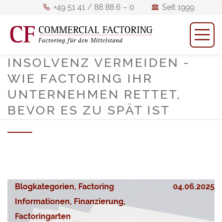
+49
Seit
+49 51 41 / 88 88 6 – 0
Seit 1999
51
1999
M
Mitglied
Mitglied des BFM
41
des
/
BFM
INSOLVENZ VERMEIDEN -
88
ö
WIE FACTORING IHR
88
UNTERNEHMEN RETTET,
6
BEVOR ES ZU SPÄT IST
–
0
Blogkategorien, Factoring
04.06.2025
Informationen, Finanzierung,
Factoringarten