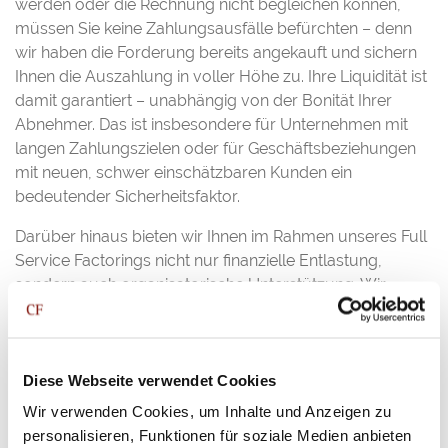
werden oder die Rechnung nicht begleichen können,
müssen Sie keine Zahlungsausfälle befürchten – denn
wir haben die Forderung bereits angekauft und sichern
Ihnen die Auszahlung in voller Höhe zu. Ihre Liquidität ist
damit garantiert – unabhängig von der Bonität Ihrer
Abnehmer. Das ist insbesondere für Unternehmen mit
langen Zahlungszielen oder für Geschäftsbeziehungen
mit neuen, schwer einschätzbaren Kunden ein
bedeutender Sicherheitsfaktor.
Darüber hinaus bieten wir Ihnen im Rahmen unseres Full
Service Factorings nicht nur finanzielle Entlastung,
sondern auch organisatorische Unterstützung. Wir
übernehmen für Sie das gesamte
Forderungsmanagement – von der sorgfältigen
Bonitätsprüfung Ihrer Kunden über die laufende
Diese Webseite verwendet Cookies
Überwachung der Zahlungseingänge bis hin zum
professionellen Mahnwesen. Selbst wenn es zu
Wir verwenden Cookies, um Inhalte und Anzeigen zu
Zahlungsverzögerungen kommt, sorgen wir dafür, dass
personalisieren, Funktionen für soziale Medien anbieten