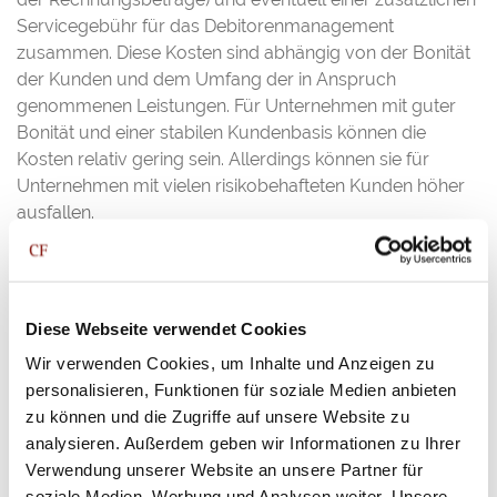
Servicegebühr für das Debitorenmanagement
zusammen. Diese Kosten sind abhängig von der Bonität
der Kunden und dem Umfang der in Anspruch
genommenen Leistungen. Für Unternehmen mit guter
Bonität und einer stabilen Kundenbasis können die
Kosten relativ gering sein. Allerdings können sie für
Unternehmen mit vielen risikobehafteten Kunden höher
ausfallen.
Bankkredit
: Bei einem Bankkredit sind die Kosten in
erster Linie die Zinsen, die je nach Laufzeit, Bonität und
Kredithöhe variieren. Unternehmen mit schlechter
Diese Webseite verwendet Cookies
Bonität müssen oft mit höheren Zinssätzen rechnen.
Zudem können zusätzliche Kosten wie
Wir verwenden Cookies, um Inhalte und Anzeigen zu
Bearbeitungsgebühren oder Sicherheitenprüfungen
personalisieren, Funktionen für soziale Medien anbieten
anfallen.
zu können und die Zugriffe auf unsere Website zu
analysieren. Außerdem geben wir Informationen zu Ihrer
Fazit:
Factoring kann auf den ersten Blick teurer
Verwendung unserer Website an unsere Partner für
erscheinen, bietet jedoch zusätzliche Dienstleistungen
soziale Medien, Werbung und Analysen weiter. Unsere