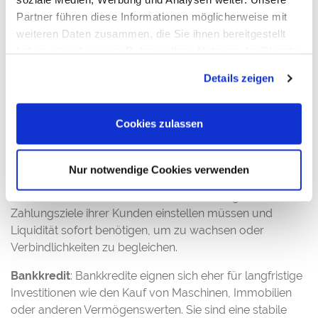
wie das Debitorenmanagement und den Schutz vor
Partner führen diese Informationen möglicherweise mit
Zahlungsausfällen, während Bankkredite oft geringere
weiteren Daten zusammen, die Sie ihnen bereitgestellt
laufende Kosten haben, dafür jedoch Zinsrisiken und
haben oder die sie im Rahmen Ihrer Nutzung der Dienste
weniger Flexibilität mit sich bringen.
gesammelt haben. Sie geben Einwilligung zu unseren
Details zeigen
Cookies, wenn Sie unsere Webseite weiterhin nutzen.
Der Verwendungszweck
Cookies zulassen
Factoring
: Factoring ist am besten geeignet für
Unternehmen, die kurzfristige Liquidität benötigen, um
Nur notwendige Cookies verwenden
ihren laufenden Betrieb zu finanzieren. Es kann auch für
Unternehmen nützlich sein, die sich auf lange
Zahlungsziele ihrer Kunden einstellen müssen und
Liquidität sofort benötigen, um zu wachsen oder
Verbindlichkeiten zu begleichen.
Bankkredit
: Bankkredite eignen sich eher für langfristige
Investitionen wie den Kauf von Maschinen, Immobilien
oder anderen Vermögenswerten. Sie sind eine stabile